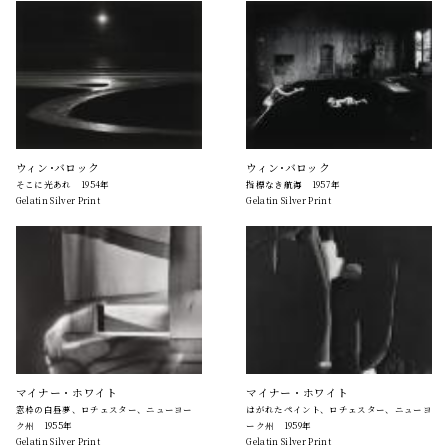
ウィン･バロック
ウィン･バロック
そこに光あれ 1954年
指標なき航海 1957年
Gelatin Silver Print
Gelatin Silver Print
マイナー・ホワイト
マイナー・ホワイト
窓枠の白昼夢、ロチェスター、ニューヨー
はがれたペイント、ロチェスター、ニューヨ
ク州 1955年
ーク州 1959年
Gelatin Silver Print
Gelatin Silver Print