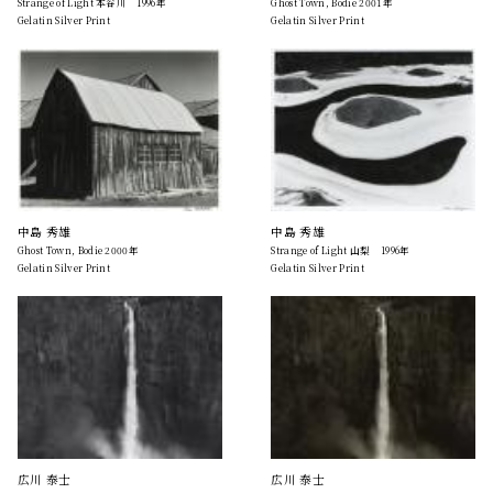
Strange of Light 本谷川 1996年
Ghost Town, Bodie 2001年
Gelatin Silver Print
Gelatin Silver Print
中島 秀雄
中島 秀雄
Ghost Town, Bodie 2000年
Strange of Light 山梨 1996年
Gelatin Silver Print
Gelatin Silver Print
広川 泰士
広川 泰士