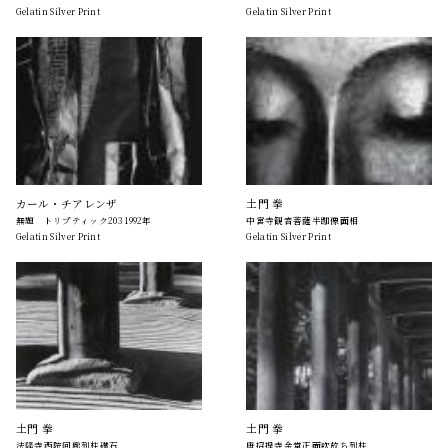
Gelatin Silver Print
Gelatin Silver Print
カール・チアレンザ
土門 拳
無題 トリプティック203 1992年
中宮寺観音菩薩半跏像面相
Gelatin Silver Print
Gelatin Silver Print
土門 拳
土門 拳
法隆寺西院回廊列柱礎石
唐招提寺金堂正面吹放ち列柱