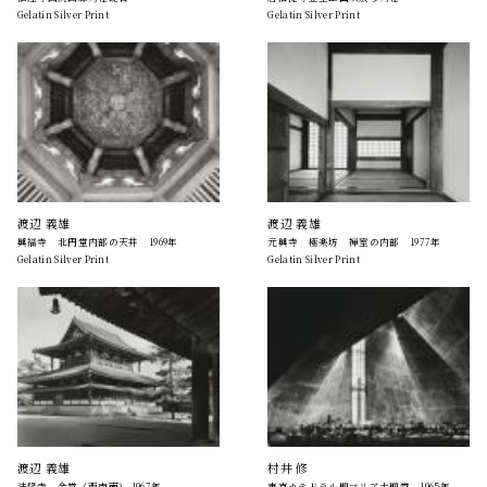
Gelatin Silver Print
Gelatin Silver Print
渡辺 義雄
渡辺 義雄
興福寺 北円堂内部の天井 1969年
元興寺 極楽坊 禅室の内部 1977年
Gelatin Silver Print
Gelatin Silver Print
渡辺 義雄
村井 修
法隆寺 金堂（西南面） 1967年
東京カテドラル聖マリア大聖堂 1965年