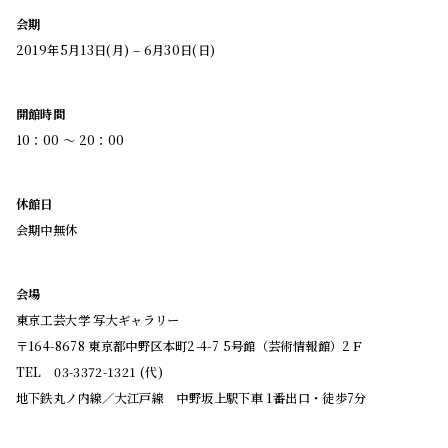
会期
2019年5月13日(月) – 6月30日(日)
開館時間
10：00 ～ 20：00
休館日
会期中無休
会場
東京工芸大学 写大ギャラリー
〒164-8678 東京都中野区本町2-4-7 5号館（芸術情報館）2Ｆ
TEL 03-3372-1321 (代)
地下鉄丸ノ内線／大江戸線 中野坂上駅下車 1番出口・徒歩7分