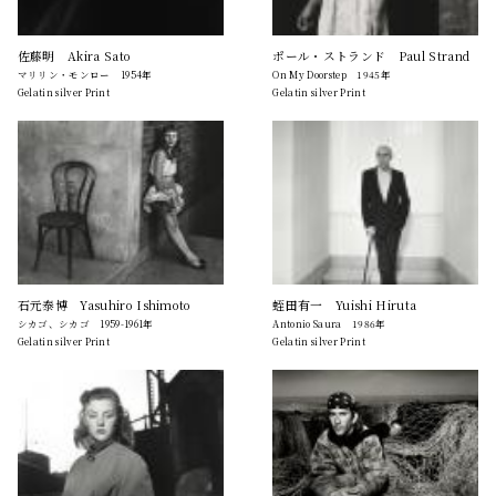
佐藤明 Akira Sato
ポール・ストランド Paul Strand
マリリン・モンロー 1954年
On My Doorstep 1945年
Gelatin silver Print
Gelatin silver Print
石元泰博 Yasuhiro Ishimoto
蛭田有一 Yuishi Hiruta
シカゴ、シカゴ 1959-1961年
Antonio Saura 1986年
Gelatin silver Print
Gelatin silver Print