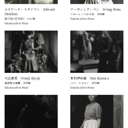
エドワード・スタイケン Edward
アーヴィング・ペン Irving Penn
Steichen
フローレンスの少女 1948年
IN THE STUDIO 1927年
Gelatin silver Print
Gelatin silver Print
大辻清司 Otsuji Kiyoji
木村伊兵衛 Ihei Kimura
美術家の肖像 1950年
パリ、マヌカン 1954年
Gelatin silver Print
Gelatin silver Print