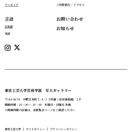
アーカイブ
ご利用案内 / アクセス
言語
お問い合わせ
日本語
お知らせ
英語
東京工芸大学芸術学部 写大ギャラリー
〒164-8678 中野区本町２-４-７ 5号館（芸術情報館）２Ｆ
開館時間：10：00 ～ 19：00 木曜日・日曜日 休館
※開館時間の詳細は、各展覧会ページをご確認ください
|
|
東京工芸大学
サイトポリシー
プライバシーポリシー