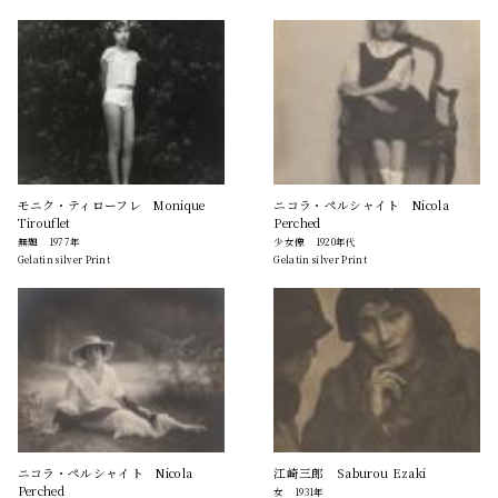
モニク・ティローフレ Monique
ニコラ・ペルシャイト Nicola
Tirouflet
Perched
無題 1977年
少女像 1920年代
Gelatin silver Print
Gelatin silver Print
ニコラ・ペルシャイト Nicola
江崎三郎 Saburou Ezaki
Perched
女 1931年