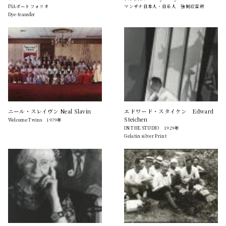
FSAポートフォリオ
マンザナ日本人・日系人 強制収容所
Dye-transfer
ニール・スレイヴン Neal Slavin
エドワード・スタイケン Edward
Steichen
Welcome Twins 1979年
IN THE STUDIO 1929年
Gelatin silver Print