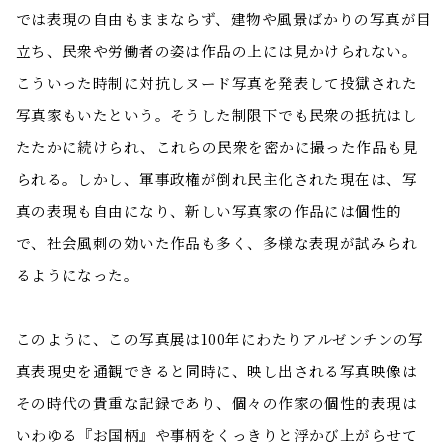
では表現の自由もままならず、建物や風景ばかりの写真が目
立ち、民衆や労働者の姿は作品の上には見かけられない。
こういった時制に対抗しヌード写真を発表して投獄された
写真家もいたという。そうした制限下でも民衆の抵抗はし
たたかに続けられ、これらの民衆を密かに撮った作品も見
られる。しかし、軍事政権が倒れ民主化された現在は、写
真の表現も自由になり、新しい写真家の作品には個性的
で、社会風刺の効いた作品も多く、多様な表現が試みられ
るようになった。
このように、この写真展は100年にわたりアルゼンチンの写
真表現史を通観できると同時に、映し出される写真映像は
その時代の貴重な記録であり、個々の作家の個性的表現は
いわゆる『お国柄』や事柄をくっきりと浮かび上がらせて