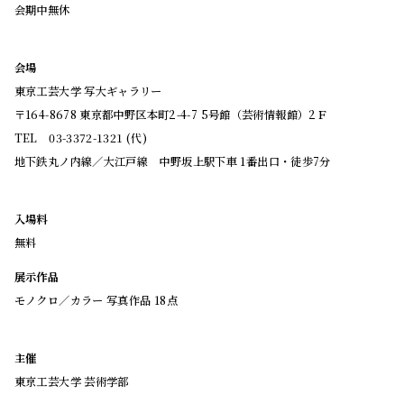
会期中無休
会場
東京工芸大学 写大ギャラリー
〒164-8678 東京都中野区本町2-4-7 5号館（芸術情報館）2Ｆ
TEL 03-3372-1321 (代)
地下鉄丸ノ内線／大江戸線 中野坂上駅下車 1番出口・徒歩7分
入場料
無料
展示作品
モノクロ／カラー 写真作品 18点
主催
東京工芸大学 芸術学部