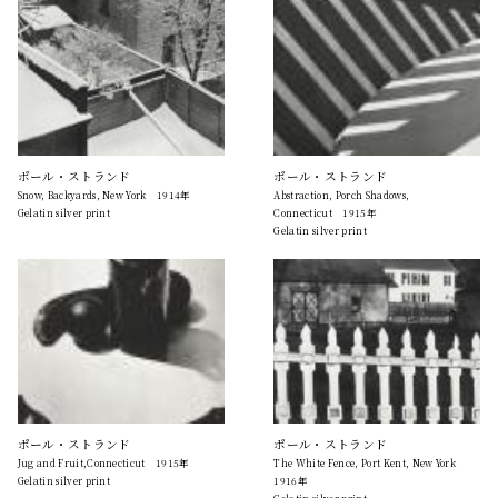
ポール・ストランド
ポール・ストランド
Snow, Backyards, New York 1914年
Abstraction, Porch Shadows,
Gelatin silver print
Connecticut 1915年
Gelatin silver print
ポール・ストランド
ポール・ストランド
Jug and Fruit,Connecticut 1915年
The White Fence, Port Kent, New York
Gelatin silver print
1916年
Gelatin silver print