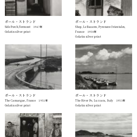
ポール・ストランド
ポール・ストランド
Side Porch,Vermont 1947年
Shop, Le Bacares, Pyrenees-Orientales,
Gelatin silver print
France 1950年
Gelatin silver print
ポール・ストランド
ポール・ストランド
The Camargue, France 1951年
The River Po, Luzzara, Italy 1953年
Gelatin silver print
Gelatin silver print