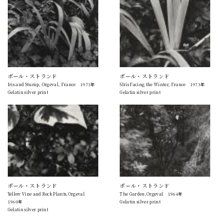
ポール・ストランド
ポール・ストランド
Iris and Stump, Orgeval, France 1973年
SIris Facing the Winter, France 1973年
Gelatin silver print
Gelatin silver print
ポール・ストランド
ポール・ストランド
Yellow Vine and Rock Plants,Orgeval
The Garden,Orgeval 1964年
1960年
Gelatin silver print
Gelatin silver print