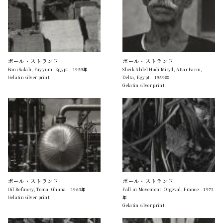
ポール・ストランド
ポール・ストランド
Bani Salah, Fayyum, Egypt 1959年
Sheik Abdel Hadi Misyd, Attar Farm,
Gelatin silver print
Delta, Egypt 1959年
Gelatin silver print
ポール・ストランド
ポール・ストランド
Oil Refinery, Tema, Ghana 1963年
Fall in Movement, Orgeval, France 1973
Gelatin silver print
年
Gelatin silver print