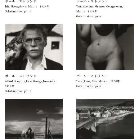
ポール・ストランド
ポール・ストランド
Iris, Georgetown, Maine 1928年
Toadstool and Grasses, Georgetown,
Gelatin silver print
Maine 1928年
Gelatin silver print
ポール・ストランド
ポール・ストランド
Alfred Stieglitz,Lake George,New York
Torso,Taos, New Mexico 1930年
1929年
Gelatin silver print
Gelatin silver print