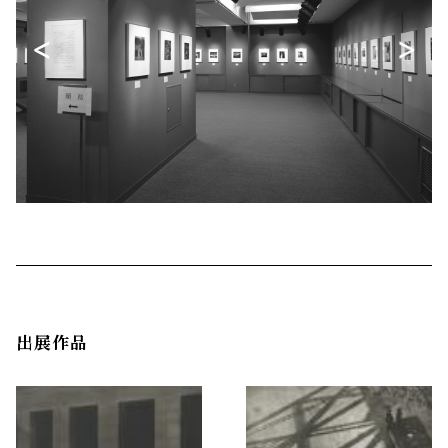
<
>
出展作品