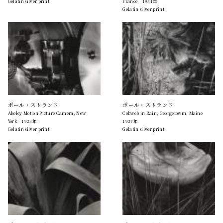
Gelatin silver print
France 1951年
Gelatin silver print
ポール・ストランド
ポール・ストランド
Akeley Motion Picture Camera, New
Cobweb in Rain, Georgetowm, Maine
York 1923年
1927年
Gelatin silver print
Gelatin silver print