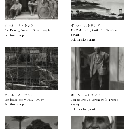
ポール・ストランド
ポール・ストランド
The Family, Luzzara, Italy 1953年
Tir A’ Mhurain, South Uist, Hebrides
Gelatin silver print
1954年
Gelatin silver print
ポール・ストランド
ポール・ストランド
Landscape, Sicily, Italy 1954年
Georges Braque, Varangeville, France
Gelatin silver print
1957年
Gelatin silver print