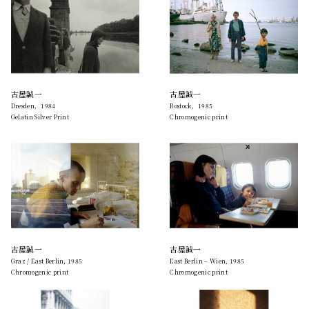
古屋誠一
古屋誠一
Dresden，1984
Rostock，1985
Gelatin Silver Print
Chromogenic print
古屋誠一
古屋誠一
Graz / East Berlin, 1985
East Berlin – Wien, 1985
Chromogenic print
Chromogenic print