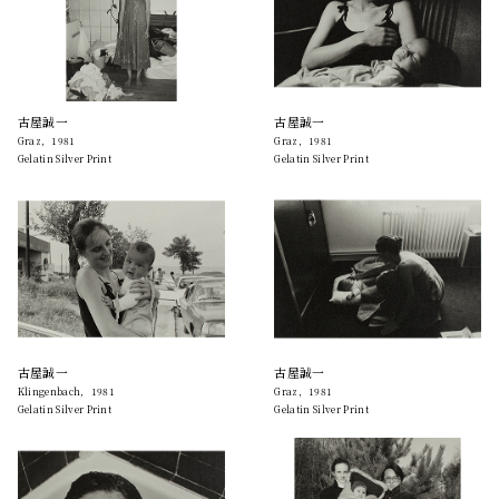
古屋誠一
古屋誠一
Graz，1981
Graz，1981
Gelatin Silver Print
Gelatin Silver Print
古屋誠一
古屋誠一
Klingenbach，1981
Graz，1981
Gelatin Silver Print
Gelatin Silver Print