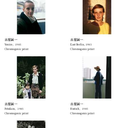
古屋誠一
古屋誠一
Venice，1985
East Berlin, 1985
Chromogenic print
Chromogenic print
古屋誠一
古屋誠一
Potsdam，1985
Rostock，1985
Chromogenic print
Chromogenic print