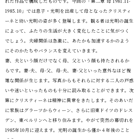
れた作品で構成したものです。今回の「第二章 母 1981.11-
1985.10」では息子・光明を出産して母となったクリスティ
ーネと幼い光明の姿が多く登場します。観る者は光明の誕生
によって、ふたりの生活が大きく変化したことに気がつく
でしょう。夫婦関係は急激に、あたかも加速するかのよう
にそのかたちやバランスを変えていきます。
妻、夫という顔だけでなく母、父という顔も持たされるか
らです。妻-夫、母-父、母-夫、妻-父といった意外なほど複
雑な関係が生じます。写真からもそれらに対する二人の戸惑
いや迷いといったものも十分に読み取ることができます。次
第にクリスティーネは精神に異常をきたします。そのあいだ
に家族はグラーツからウィーン、さらに旧東ドイツのドレス
デン、東ベルリンへと移り住みます。やがて突然の幕切れを
1985年10月に迎えます。光明の誕生から僅か４年後のこと