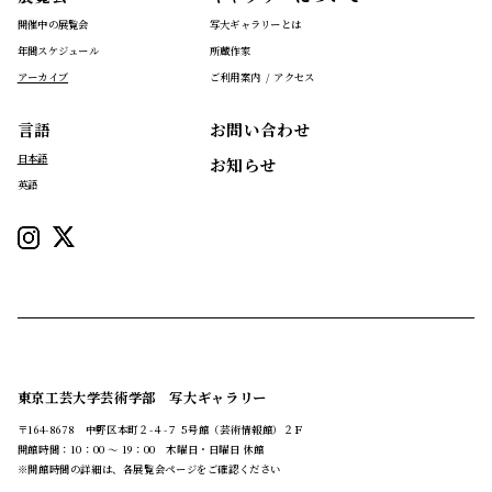
開催中の展覧会
写大ギャラリーとは
年間スケジュール
所蔵作家
アーカイブ
ご利用案内 / アクセス
言語
お問い合わせ
日本語
お知らせ
英語
東京工芸大学芸術学部 写大ギャラリー
〒164-8678 中野区本町２-４-７ 5号館（芸術情報館）２Ｆ
開館時間：10：00 ～ 19：00 木曜日・日曜日 休館
※開館時間の詳細は、各展覧会ページをご確認ください