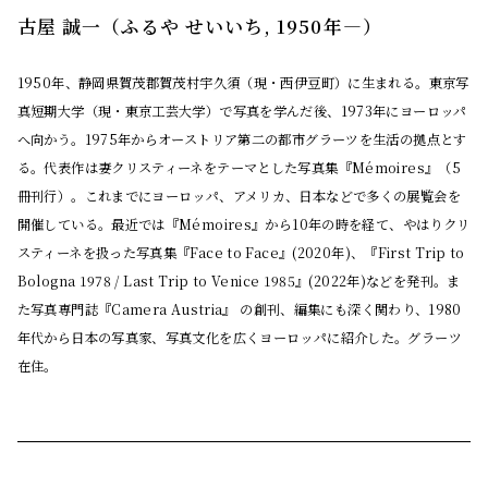
古屋 誠一（ふるや せいいち, 1950年―）
1950年、静岡県賀茂郡賀茂村宇久須（現・西伊豆町）に生まれる。東京写
真短期大学（現・東京工芸大学）で写真を学んだ後、1973年にヨーロッパ
へ向かう。1975年からオーストリア第二の都市グラーツを生活の拠点とす
る。代表作は妻クリスティーネをテーマとした写真集『Mémoires』（5
冊刊行）。これまでにヨーロッパ、アメリカ、日本などで多くの展覧会を
開催している。最近では『Mémoires』から10年の時を経て、やはりクリ
スティーネを扱った写真集『Face to Face』(2020年)、『First Trip to
Bologna 1978 / Last Trip to Venice 1985』(2022年)などを発刊。ま
た写真専門誌『Camera Austria』 の創刊、編集にも深く関わり、1980
年代から日本の写真家、写真文化を広くヨーロッパに紹介した。グラーツ
在住。