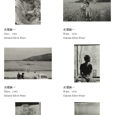
古屋誠一
古屋誠一
Graz，1981
Wien，1982
Gelatin Silver Print
Gelatin Silver Print
古屋誠一
古屋誠一
Wien，1982
Wien，1982
Gelatin Silver Print
Gelatin Silver Print