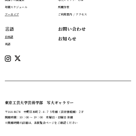
年間スケジュール
所蔵作家
アーカイブ
ご利用案内 / アクセス
言語
お問い合わせ
日本語
お知らせ
英語
東京工芸大学芸術学部 写大ギャラリー
〒164-8678 中野区本町２-４-７ 5号館（芸術情報館）２Ｆ
開館時間：10：00 ～ 19：00 木曜日・日曜日 休館
※開館時間の詳細は、各展覧会ページをご確認ください