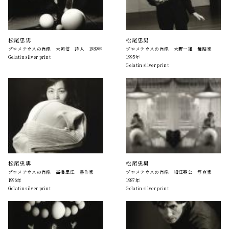
松尾忠男
松尾忠男
プロメテウスの肖像 大岡信 詩人 1989年
プロメテウスの肖像 大野一雄 舞踏家
Gelatin silver print
1995年
Gelatin silver print
松尾忠男
松尾忠男
プロメテウスの肖像 高橋里江 書作家
プロメテウスの肖像 細江英公 写真家
1996年
1987年
Gelatin silver print
Gelatin silver print