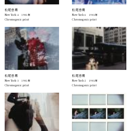
松尾忠男
松尾忠男
New York-4 1981年
New York-6 1981年
Chromogenic print
Chromogenic print
松尾忠男
松尾忠男
New York-3 1981年
New York-2 1981年
Chromogenic print
Chromogenic print