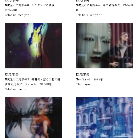
N次元との対話#90 ミラタンゴの風景
N次元との対話#46 鏡の背後の女 1975-78
1975-78年
年
Gelatin silver print
Gelatin silver print
松尾忠男
松尾忠男
N次元との対話#83 表現者・ぼくの裡の細
New York-5 1981年
江英公氏のプロフィール 1975-78年
Chromogenic print
Gelatin silver print