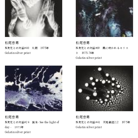
松尾忠男
松尾忠男
N次元との対話#40 人間 1975年
N次元との対話#69 風に吹かれるキリス
Gelatin silver print
ト 1975-78年
Gelatin silver print
松尾忠男
松尾忠男
N次元との対話#24 誕生- See the light of
N次元との対話#41 天地創造2/2 1975年
day - 1975年
Gelatin silver print
Gelatin silver print