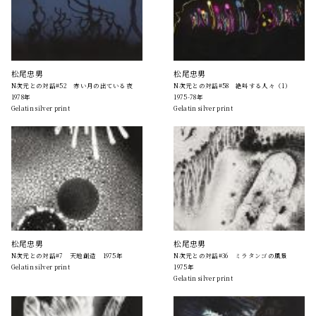
松尾忠男
松尾忠男
N次元との対話#52 赤い月の出ている夜
N次元との対話#58 絶叫する人々（1）
1978年
1975-78年
Gelatin silver print
Gelatin silver print
松尾忠男
松尾忠男
N次元との対話#7 天地創造 1975年
N次元との対話#36 ミラタンゴの風景
Gelatin silver print
1975年
Gelatin silver print