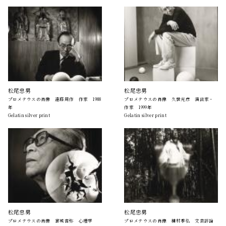
松尾忠男
松尾忠男
プロメテウスの肖像 遠藤周作 作家 1988
プロメテウスの肖像 久世光彦 演出家・
年
作家 1999年
Gelatin silver print
Gelatin silver print
松尾忠男
松尾忠男
プロメテウスの肖像 宮城音弥 心理学
プロメテウスの肖像 種村季弘 文芸評論