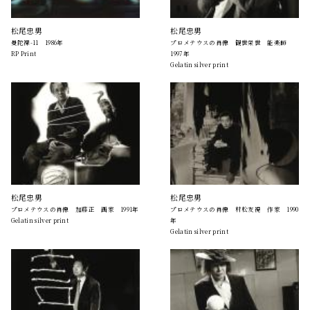
松尾忠男
松尾忠男
曼陀裸-11 1986年
プロメテウスの肖像 観世栄世 能楽師
RP Print
1997年
Gelatin silver print
松尾忠男
松尾忠男
プロメテウスの肖像 加藤正 画家 1991年
プロメテウスの肖像 村松友視 作家 1990
Gelatin silver print
年
Gelatin silver print