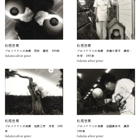
松尾忠男
松尾忠男
プロメテウスの肖像 司修 画家 1990年
プロメテウスの肖像 赤瀬川原平 画家・
Gelatin silver print
作家 1995年
Gelatin silver print
松尾忠男
松尾忠男
プロメテウスの肖像 加賀乙彦 作家 1990
プロメテウスの肖像 池田満寿夫 画家
年
1990年
Gelatin silver print
Gelatin silver print