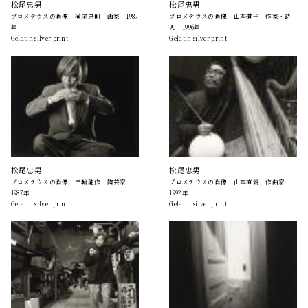
松尾忠男
松尾忠男
プロメテウスの肖像 横尾忠則 画家 1989
プロメテウスの肖像 山本道子 作家・詩
年
人 1996年
Gelatin silver print
Gelatin silver print
松尾忠男
松尾忠男
プロメテウスの肖像 三輪龍作 陶芸家
プロメテウスの肖像 山本直純 作曲家
1987年
1992年
Gelatin silver print
Gelatin silver print