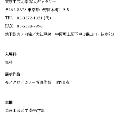
東京工芸大学 写大ギャラリー
〒164-8678 東京都中野区本町2-9-5
TEL 03-3372-1321 (代)
FAX 03-5388-7996
地下鉄丸ノ内線／大江戸線 中野坂上駅下車 1番出口・徒歩7分
入場料
無料
展示作品
モノクロ／カラー写真作品 約90点
主催
東京工芸大学 芸術学部