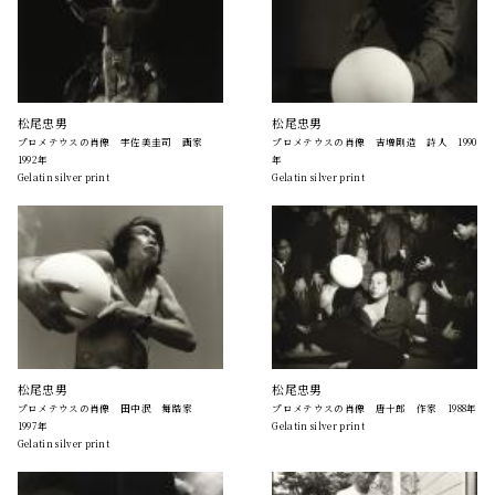
松尾忠男
松尾忠男
プロメテウスの肖像 宇佐美圭司 画家
プロメテウスの肖像 吉増剛造 詩人 1990
1992年
年
Gelatin silver print
Gelatin silver print
松尾忠男
松尾忠男
プロメテウスの肖像 田中泯 舞踏家
プロメテウスの肖像 唐十郎 作家 1988年
1997年
Gelatin silver print
Gelatin silver print