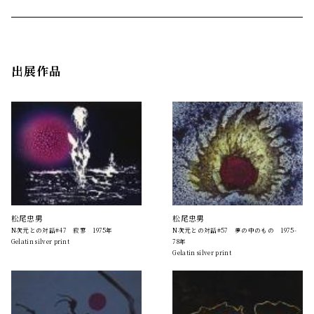
出展作品
松尾忠男
松尾忠男
N次元との対話#47 寂寥 1975年
N次元との対話#57 夢の中のもの 1975-
Gelatin silver print
78年
Gelatin silver print