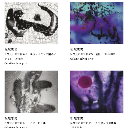
松尾忠男
松尾忠男
N次元との対話#42 原始・エデンの園のイ
N次元との対話#65 憧憬 1975-78年
ブと蛇 1975年
Gelatin silver print
Gelatin silver print
松尾忠男
松尾忠男
N次元との対話#25 イブ 1975年
N次元との対話#63 ミラタンゴの風景
Gelatin silver print
1975-78年