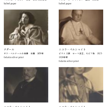
Salted paper
Salted paper
ナダール
ニコラ・ペルシャイト
サラ・ベルナールの肖像 女優 1859年
ピウス 11世 ローマ法王、セピア色 1925-
Gelatin silver print
1928年頃
Gelatin silver print
ニコラ・ペルシャイト
ニコラ・ペルシャイト