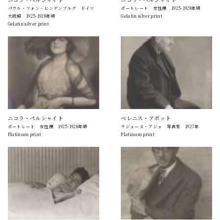
パウル・フォン・ヒンデンブルグ ドイツ
ポートレート 女性像 1925-1928年頃
大統領 1925-1928年頃
Gelatin silver print
Gelatin silver print
ニコラ・ペルシャイト
ベレニス・アボット
ポートレート 女性像 1925-1928年頃
ウジェーヌ・アジェ 写真家 1927年
Platinum print
Platinum print