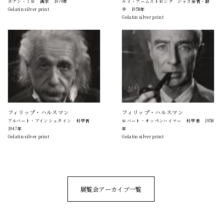
ホアン・ミロ 画家 1979年
ルイ・アームストロング ジャズ奏者・歌
Gelatin silver print
手 1958年
Gelatin silver print
フィリップ・ハルスマン
フィリップ・ハルスマン
アルバート・アインシュタイン 科学者
ロバート・オッペンハイマー 科学者 1958
1947年
年
Gelatin silver print
Gelatin silver print
展覧会アーカイブ一覧