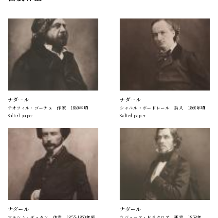
ナダール
ナダール
テオフィル・ゴーチェ 作家 1860年頃
シャルル・ボードレール 詩人 1860年頃
Salted paper
Salted paper
ナダール
ナダール
マキシム・デュカン 作家 1855-1860年頃
ウジェーヌ・ドラクロア 画家 1858年