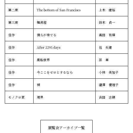
第二席
The bottom of San Francisco
上木 健裕
第三席
舞湯屋
鈴木 貞一
佳作
僕らが奏でる
高田 有輝
佳作
After 2295 days
伍 永健
佳作
風船世界
孫 華
佳作
今ここをゼロとするなら
小林 美加子
佳作
博
瀧澤 優理子
モノクロ賞
境界
吉田 志穂
展覧会アーカイブ一覧